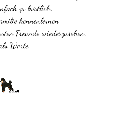
infach zu köstlich.
amilie kennenlernen.
besten Freunde wiederzusehen.
als Worte ...