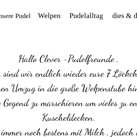
Welpen
Pudelalltag
dies & 
nsere Pudel
Hallo Clever -Pudelfreunde ,
r sind wir endlich wieder eure 7 Löckch
en Umzug in die große Welpenstube hint
 Gegend zu marschieren um vieles zu ent
Kuscheldecken.
mmer noch bestens mit Milch , jedoch