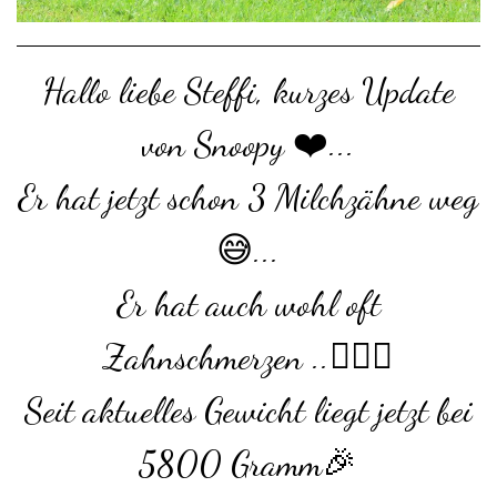
Hallo liebe Steffi, kurzes Update
von Snoopy ❤️...
Er hat jetzt schon 3 Milchzähne weg
😅...
Er hat auch wohl oft
Zahnschmerzen ..🤷🏽‍♀️
Seit aktuelles Gewicht liegt jetzt bei
5800 Gramm🎉