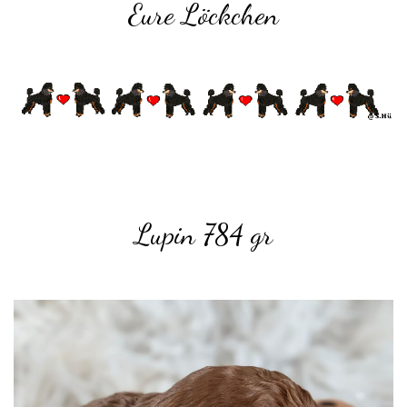
Eure Löckchen
Lupin
784 gr