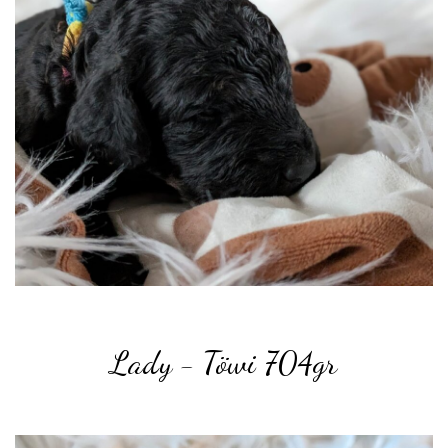
Lady - Töwi 704
gr